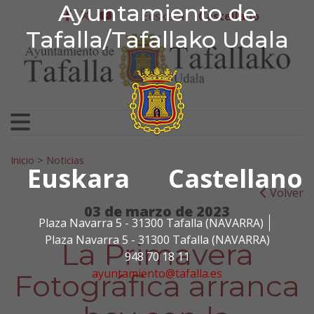
Ayuntamiento de Tafa
Ayuntamiento de
Ir al contenido
Euskera
Castellano
facebook
twitter
youtube
Tafalla/Tafallako Udala
Search for:
Inicio
>
Noticias
Euskara
Castellano
Volver
03 de marzo de 2023
Plaza Navarra 5 - 31300 Tafalla (NAVARRA)
Plaza Navarra 5 - 31300 Tafalla (NAVARRA)
La Primavera
948 70 18 11
ayuntamiento@tafalla.es
Fotográfica arranca