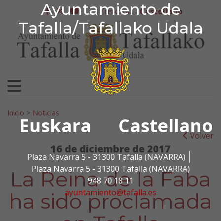
Ayuntamiento de Tafa
Ayuntamiento de
Ir al contenido
Euskera
Castellano
facebook
twitter
youtube
Tafalla/Tafallako Udala
Search for:
Inicio
>
Noticias
Euskara
Castellano
Volver
16 de diciembre de 2017
Plaza Navarra 5 - 31300 Tafalla (NAVARRA)
Plaza Navarra 5 - 31300 Tafalla (NAVARRA)
La Reina de la Faba
948 70 18 11
ayuntamiento@tafalla.es
ha sido proclamada