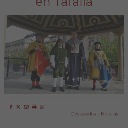
en Tafalla
Facebook
Twitter
Email
Imprimir
Whatsapp
Destacados
Noticias