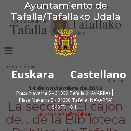
Ayuntamiento de Tafa
Ayuntamiento de
Ir al contenido
Euskera
Castellano
facebook
twitter
youtube
Tafalla/Tafallako Udala
Search for:
Inicio
>
Noticias
Euskara
Castellano
Volver
14 de noviembre de 2013
Plaza Navarra 5 - 31300 Tafalla (NAVARRA)
Plaza Navarra 5 - 31300 Tafalla (NAVARRA)
La sección El cajón
948 70 18 11
ayuntamiento@tafalla.es
de… de la Biblioteca