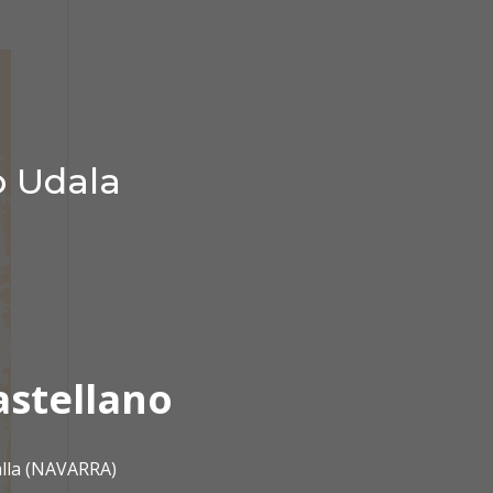
o Udala
astellano
alla (NAVARRA)