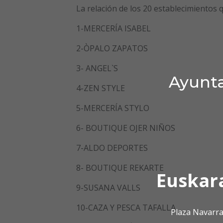
La relación de los 20 establecimientos 
1-MERCERÍA ISABEL
2-ÒPALO ZAPATOS
3- ANGEL`S
Ayunta
4-ZEN STYLE
5-MERCERÍA STYLO
6- BOUTIQUE OJER NIÑOS
7-ALDO DEPORTES
8- BOUTIQUE REKARTE
Euskar
9-SUSANA VALLS
10-CAZA Y PESCA TAFALLA
Plaza Navarra