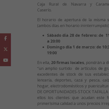
Caja Rural de Navarra y Carame
Caserío.
El horario de apertura de la misma 
(ambos días en horario ininterrumpido)
Sábado día 28 de febrero: de 1
Facebook
a 20:00
Domingo día 1 de marzo: de 10:
Twitter
19:00
Youtube
En ella,
20 firmas locales
, pondrán a di
“un amplio surtido de artículos de gra
excedentes de stock de sus establec
lencería, deportes, caza y pesca, ca
hogar, electrodomésticos y puericultur
DE OPORTUNIDADES-STOCK TAFALLA 
ellos los clientes que acudan este
primerísima calidad a unos precios irrep