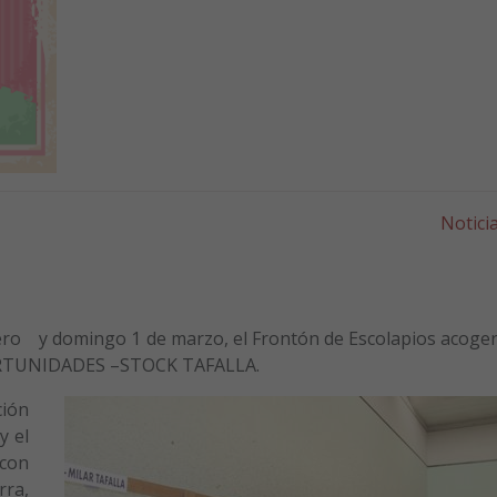
Notici
ero y domingo 1 de marzo, el Frontón de Escolapios acoge
PORTUNIDADES –STOCK TAFALLA.
ción
y el
 con
rra,