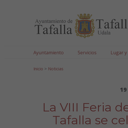
Ayuntamiento de Tafa
Ir al contenido
Ayuntamiento
Servicios
Lugar y
Search for:
Inicio
>
Noticias
19
La VIII Feria 
Tafalla se ce