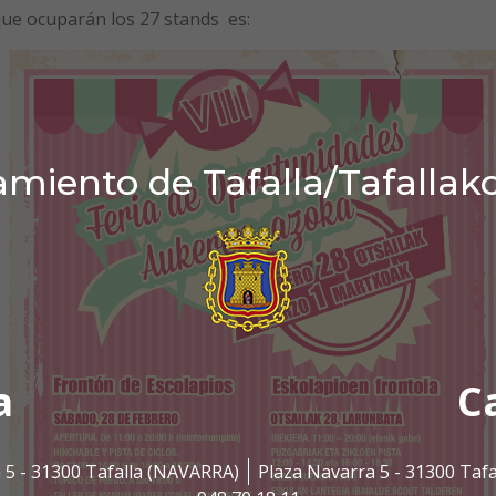
que ocuparán los 27 stands es:
miento de Tafalla/Tafallak
a
C
 5 - 31300 Tafalla (NAVARRA)
Plaza Navarra 5 - 31300 Taf