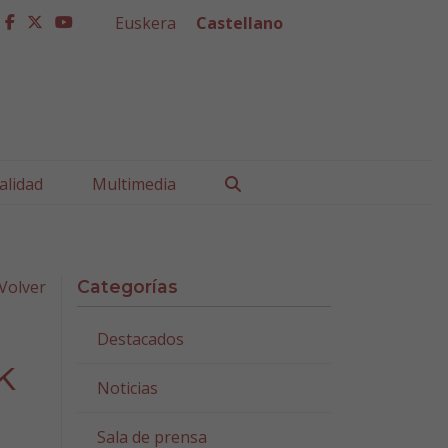
Euskera
Castellano
facebook
twitter
youtube
Buscar
alidad
Multimedia
Volver
Categorías
Destacados
k
Noticias
Sala de prensa