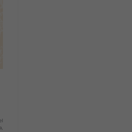
el
a,