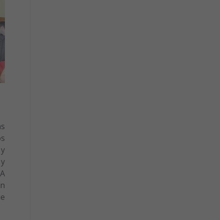
as
os
 y
 y
IA
En
de