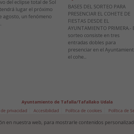
vo del eclipse total de Sol
BASES DEL SORTEO PARA
tendrá lugar el próximo
PRESENCIAR EL COHETE DE
e agosto, un fenómeno
FIESTAS DESDE EL
.
AYUNTAMIENTO PRIMERA.- E
sorteo consiste en tres
entradas dobles para
presenciar en el Ayuntamien
el cohe...
Ayuntamiento de Tafalla/Tafallako Udala
 de privacidad
Accesibilidad
Política de cookies
Política de 
arra 5 - 31300 Tafalla (NAVARRA)
948 70 18 11
ayuntamiento@t
ón en nuestra web, para mostrarle contenidos personalizad