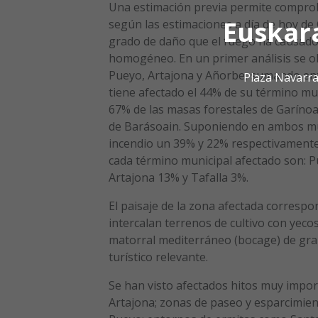
Una estimación previa permite comproba
Euskar
según las estimaciones a día de hoy de 
grado de daño que el fuego ha causado 
homogéneo. En un primer análisis se o
Pueyo, Artajona y Añorbe, sumando entre
Plaza Navarra
tiene afectado el 44% de su término muni
67% de las masas forestales de Garínoai
de Barásoain. Suponiendo en ambos muni
incendio un 39% y 22% respectivamente.
cada término municipal afectado son: 
Artajona 13% y Tafalla 3%.
El paisaje de la zona afectada correspo
intercalan terrenos de cultivo con yec
matorral mediterráneo (bocage) de gran 
turístico relevante.
Se han visto afectados hitos muy impor
Artajona; zonas de paseo y esparcimien