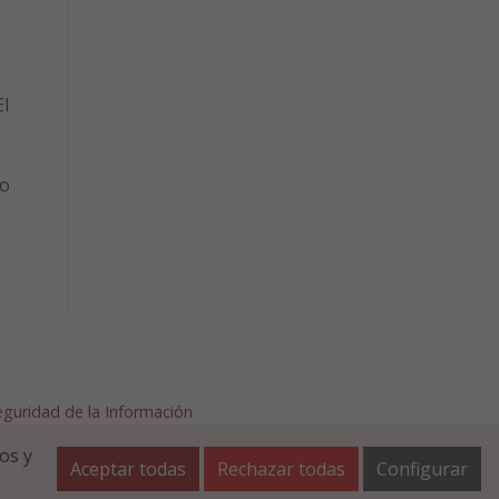
l
to
Seguridad de la Información
afalla.es
os y
Aceptar todas
Rechazar todas
Configurar