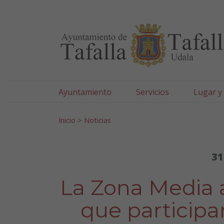
Ayuntamiento de Tafa
Ir al contenido
Ayuntamiento
Servicios
Lugar y
Search for:
Inicio
>
Noticias
31
La Zona Media 
que participar