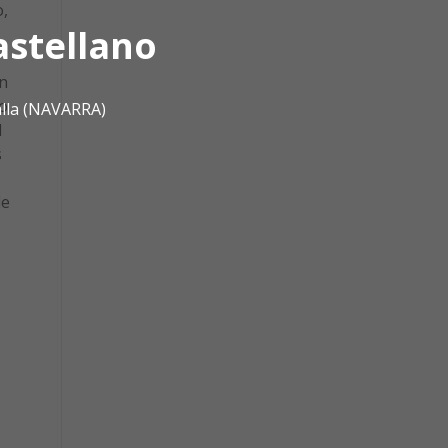
,
astellano
n
yo
alla (NAVARRA)
l
s
de