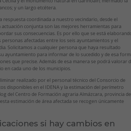
 Cecilia y el monumento natural en Garínoain; mermado la
ncos; y un largo etcétera.
 respuesta coordinada a nuestro vecindario, desde el
a actuación conjunta son las mejores herramientas para
ordar sus consecuencias. Es por ello que se está elaborand
s personas afectadas entre los seis ayuntamientos y el
ia. Solicitamos a cualquier persona que haya resultado
a su ayuntamiento para informar de lo sucedido y de esa for
iones que precise. Además de esa manera se podrá valorar 
io en cada uno de los municipios.
iminar realizado por el personal técnico del Consorcio de
os disponibles en el IDENA y la estimación del perímetro
blog del Centro de Formación agraria Almázcara, provincia de
n esta estimación de área afectada se recogen únicamente
ficaciones si hay cambios en