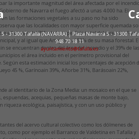
r la importante magnitud del área afectada por el incendio
a
C
Gobierno de Navarra el fuego afectó a unas 4.000 ha. El
en las formaciones vegetales a su paso no ha sido
bserva que las localidades con mayor superficie quemada so
 ellas más del 70% de la superficie total del incendio. Pue
 5 - 31300 Tafalla (NAVARRA)
Plaza Navarra 5 - 31300 Taf
cipal, y al igual que Artajona, el 50% de su masa forestal. E
948 70 18 11
n se encuentran dentro del área del incendio y el 39% de la
ayuntamiento@tafalla.es
cipios el área incluido en el perímetro provisional del
 Según esta estimación inicial los porcentajes de acepción 
Pueyo 45 %, Garínoain 39%, Añorbe 31%, Barásoain 22%,
nde al identitario de la Zona Media: un mosaico en el que se
os, espuendas, acequias, pequeñas masas de monte bajo,
riqueza ecológica, paisajística, y con un uso público y
tantes del acervo cultural colectivo como los dólmenes de
to, como por ejemplo el Barranco de Valdetina en Tafalla y