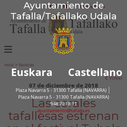
Ayuntamiento de Tafa
Ayuntamiento de
Ir al contenido
Castellano
facebook
twitter
youtube
Tafalla/Tafallako Udala
Search for:
Inicio
>
Noticias
Euskara
Castellano
Volver
07 de diciembre de 2018
Plaza Navarra 5 - 31300 Tafalla (NAVARRA)
Plaza Navarra 5 - 31300 Tafalla (NAVARRA)
Las corales
948 70 18 11
ayuntamiento@tafalla.es
tafallesas estrenan