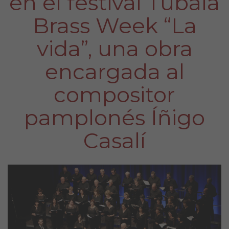
en el festival Tubala
Brass Week “La
vida”, una obra
encargada al
compositor
pamplonés Íñigo
Casalí