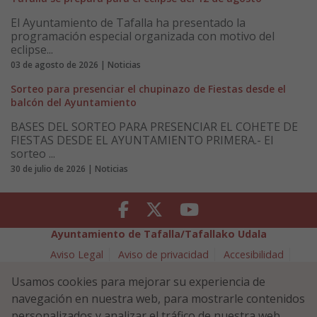
El Ayuntamiento de Tafalla ha presentado la
programación especial organizada con motivo del
eclipse...
03 de agosto de 2026 | Noticias
Sorteo para presenciar el chupinazo de Fiestas desde el
balcón del Ayuntamiento
BASES DEL SORTEO PARA PRESENCIAR EL COHETE DE
FIESTAS DESDE EL AYUNTAMIENTO PRIMERA.- El
sorteo ...
30 de julio de 2026 | Noticias
Facebook
Twitter
Youtube
Ayuntamiento de Tafalla/Tafallako Udala
Aviso Legal
Aviso de privacidad
Accesibilidad
Política de cookies
Usamos cookies para mejorar su experiencia de
Política de Seguridad de la Información
navegación en nuestra web, para mostrarle contenidos
Plaza Navarra 5 - 31300 Tafalla (NAVARRA)
948 70 18 11
personalizados y analizar el tráfico de nuestra web.