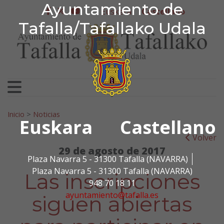
Ayuntamiento de Tafa
Ayuntamiento de
Ir al contenido
Euskera
Castellano
facebook
twitter
youtube
Tafalla/Tafallako Udala
Search for:
Inicio
>
Noticias
Euskara
Castellano
Volver
29 de agosto de 2017
Plaza Navarra 5 - 31300 Tafalla (NAVARRA)
Plaza Navarra 5 - 31300 Tafalla (NAVARRA)
Las inscripciones
948 70 18 11
ayuntamiento@tafalla.es
siguen abiertas