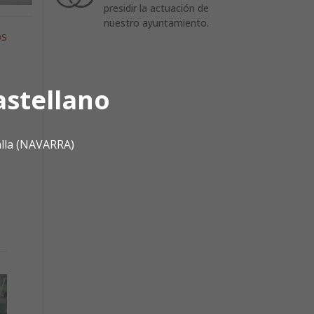
presidir la actuación de
nuestro ayuntamiento.
os
astellano
alla (NAVARRA)