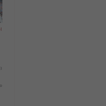
l
l
to