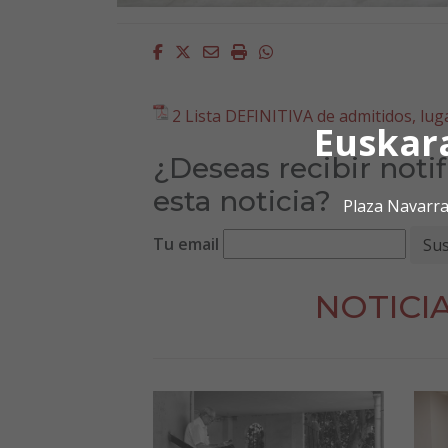
Facebook
Twitter
Email
Imprimir
Whatsapp
2 Lista DEFINITIVA de admitidos, lug
Euskar
¿Deseas recibir noti
esta noticia?
Plaza Navarra
Tu email
NOTICI