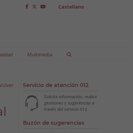
Castellano
facebook
twitter
youtube
Buscar
alidad
Multimedia
Volver
Servicio de atención 012
Solicite información, realice
gestiones y sugerencias a
al
través del servicio 012
a
Buzón de sugerencias