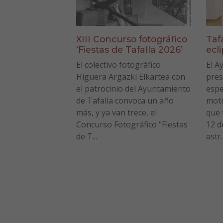
XIII Concurso fotográfico
Taf
‘Fiestas de Tafalla 2026’
ecl
El colectivo fotográfico
El A
Higuera Argazki Elkartea con
pres
el patrocinio del Ayuntamiento
espe
de Tafalla convoca un año
moti
más, y ya van trece, el
que 
Concurso Fotográfico “Fiestas
12 d
de T...
astr..