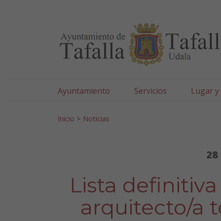
Ayuntamiento de Tafa
Ir al contenido
Ayuntamiento
Servicios
Lugar y
Search for:
Inicio
>
Noticias
28
Lista definitiv
arquitecto/a 