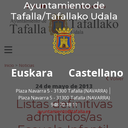
Ayuntamiento de Tafa
Ayuntamiento de
Ir al contenido
Euskera
Castellano
facebook
twitter
youtube
Tafalla/Tafallako Udala
Search for:
Inicio
>
Noticias
Euskara
Castellano
Volver
24 de mayo de 2013
Plaza Navarra 5 - 31300 Tafalla (NAVARRA)
Plaza Navarra 5 - 31300 Tafalla (NAVARRA)
Listas definitivas
948 70 18 11
ayuntamiento@tafalla.es
admitidos/as