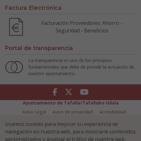
Factura Electrónica
Facturación Proveedores: Ahorro -
Seguridad - Beneficios
Portal de transparencia
La transparencia es uno de los principios
fundamentales que debe de presidir la actuación de
nuestro ayuntamiento.
Facebook
Twitter
Youtube
Ayuntamiento de Tafalla/Tafallako Udala
Aviso Legal
Aviso de privacidad
Accesibilidad
Política de cookies
Usamos cookies para mejorar su experiencia de
Política de Seguridad de la Información
navegación en nuestra web, para mostrarle contenidos
Plaza Navarra 5 - 31300 Tafalla (NAVARRA)
948 70 18 11
personalizados y analizar el tráfico de nuestra web.
ayuntamiento@tafalla.es