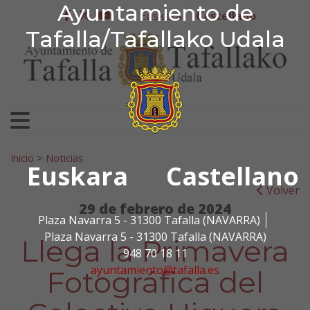
Ayuntamiento de Tafa
Ayuntamiento de
Ir al contenido
Euskera
Castellano
facebook
twitter
youtube
Tafalla/Tafallako Udala
Search for:
Inicio
>
Noticias
Euskara
Castellano
Volver
29 de febrero de 2024
Plaza Navarra 5 - 31300 Tafalla (NAVARRA)
Plaza Navarra 5 - 31300 Tafalla (NAVARRA)
Llega la Primavera
948 70 18 11
ayuntamiento@tafalla.es
Fotográfica del