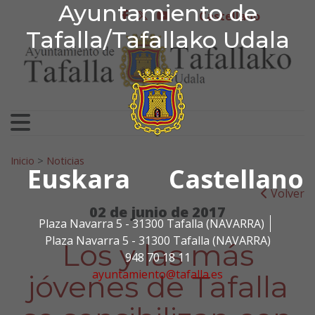
Ayuntamiento de Tafa
Ayuntamiento de
Ir al contenido
Castellano
facebook
twitter
youtube
Tafalla/Tafallako Udala
Search for:
Inicio
>
Noticias
Euskara
Castellano
Volver
02 de junio de 2017
Plaza Navarra 5 - 31300 Tafalla (NAVARRA)
Plaza Navarra 5 - 31300 Tafalla (NAVARRA)
Los y las más
948 70 18 11
ayuntamiento@tafalla.es
jóvenes de Tafalla