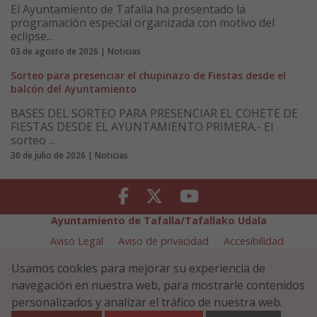
El Ayuntamiento de Tafalla ha presentado la
programación especial organizada con motivo del
eclipse...
03 de agosto de 2026 | Noticias
Sorteo para presenciar el chupinazo de Fiestas desde el
balcón del Ayuntamiento
BASES DEL SORTEO PARA PRESENCIAR EL COHETE DE
FIESTAS DESDE EL AYUNTAMIENTO PRIMERA.- El
sorteo ...
30 de julio de 2026 | Noticias
Facebook
Twitter
Youtube
Ayuntamiento de Tafalla/Tafallako Udala
Aviso Legal
Aviso de privacidad
Accesibilidad
Política de cookies
Usamos cookies para mejorar su experiencia de
Política de Seguridad de la Información
navegación en nuestra web, para mostrarle contenidos
Plaza Navarra 5 - 31300 Tafalla (NAVARRA)
948 70 18 11
personalizados y analizar el tráfico de nuestra web.
ayuntamiento@tafalla.es