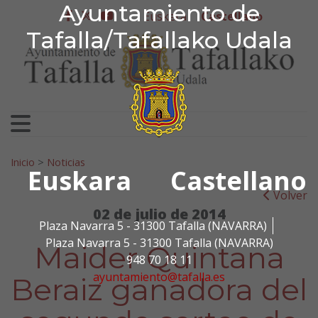
Ayuntamiento de Tafa
Ayuntamiento de
Ir al contenido
Euskera
Castellano
facebook
twitter
youtube
Tafalla/Tafallako Udala
Search for:
Inicio
>
Noticias
Euskara
Castellano
Volver
02 de julio de 2014
Plaza Navarra 5 - 31300 Tafalla (NAVARRA)
Plaza Navarra 5 - 31300 Tafalla (NAVARRA)
Maider Quintana
948 70 18 11
ayuntamiento@tafalla.es
Beraiz ganadora del