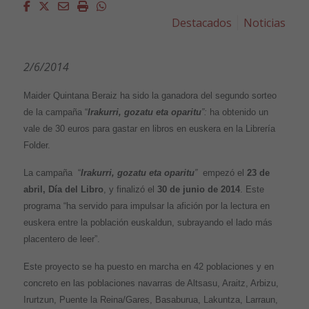
Facebook
Twitter
Email
Imprimir
Whatsapp
Destacados
Noticias
2/6/2014
Maider Quintana Beraiz ha sido la ganadora del segundo sorteo
de la campaña “
Irakurri, gozatu eta oparitu
”:
ha obtenido un
vale de 30 euros para gastar en libros en euskera en la Librería
Folder.
La campaña “
Irakurri, gozatu eta oparitu
”
empezó el
23 de
abril, Día del Libro
, y finalizó el
30 de junio de 2014
. Este
programa “ha servido para impulsar la afición por la lectura en
euskera entre la población euskaldun, subrayando el lado más
placentero de leer”.
Este proyecto se ha puesto en marcha en 42 poblaciones y en
concreto en las poblaciones navarras de Altsasu, Araitz, Arbizu,
Irurtzun, Puente la Reina/Gares, Basaburua, Lakuntza, Larraun,