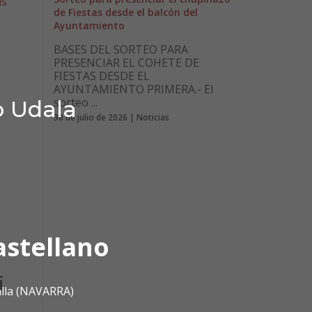
as
de Fiestas desde el balcón del
Ayuntamiento
BASES DEL SORTEO PARA
PRESENCIAR EL COHETE DE
FIESTAS DESDE EL
AYUNTAMIENTO PRIMERA.- El
sorteo ...
o Udala
30 de julio de 2026 | Noticias
astellano
i
alla (NAVARRA)
n