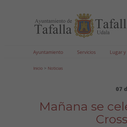
Ayuntamiento de Tafa
Ir al contenido
Ayuntamiento
Servicios
Lugar y
Search for:
Inicio
>
Noticias
07 
Mañana se cele
Cross