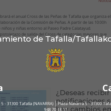
Notici
rará el anual Cross de las Peñas de Tafalla que organiza el
laboración de la Comisión de Peñas. A partir de las 10:00h
e niños y niñas entorno al Paseo Padre Calatayud.
 pistoletazo de salida del Cross de categorías mayores que
miento de Tafalla/Tafallak
8km.
a
C
¿Deseas recibir
notificaciones s
 5 - 31300 Tafalla (NAVARRA)
Plaza Navarra 5 - 31300 Taf
hay cambios e
948 70 18 11