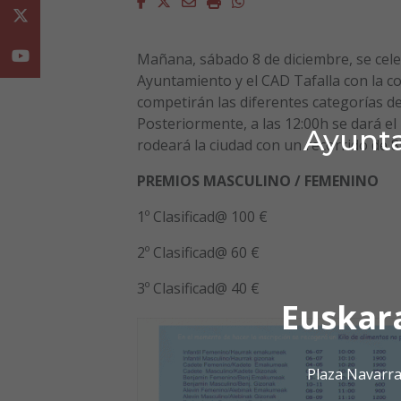
Facebook
Twitter
Email
Imprimir
Whatsapp
Twitter
Youtube
Mañana, sábado 8 de diciembre, se celeb
Ayuntamiento y el CAD Tafalla con la co
competirán las diferentes categorías d
Posteriormente, a las 12:00h se dará el
Ayunta
rodeará la ciudad con un recorrido de 
PREMIOS MASCULINO / FEMENINO
1º Clasificad@ 100 €
2º Clasificad@ 60 €
3º Clasificad@ 40 €
Euskar
Plaza Navarra