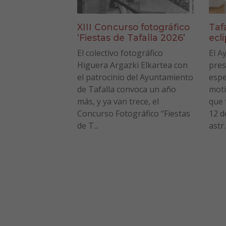
XIII Concurso fotográfico
Taf
‘Fiestas de Tafalla 2026’
ecl
El colectivo fotográfico
El A
Higuera Argazki Elkartea con
pres
el patrocinio del Ayuntamiento
espe
de Tafalla convoca un año
moti
más, y ya van trece, el
que 
Concurso Fotográfico “Fiestas
12 d
de T...
astr..