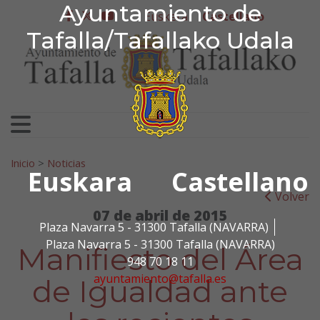
Ayuntamiento de Tafa
Ayuntamiento de
Ir al contenido
Euskera
Castellano
facebook
twitter
youtube
Tafalla/Tafallako Udala
Search for:
Inicio
>
Noticias
Euskara
Castellano
Volver
07 de abril de 2015
Plaza Navarra 5 - 31300 Tafalla (NAVARRA)
Plaza Navarra 5 - 31300 Tafalla (NAVARRA)
Manifiesto del Área
948 70 18 11
ayuntamiento@tafalla.es
de Igualdad ante