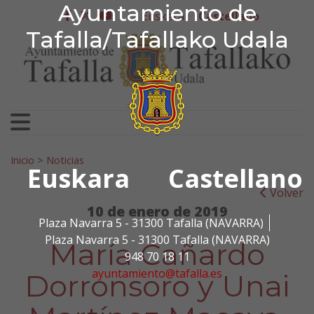
Ayuntamiento de Tafa
Ayuntamiento de
Ir al contenido
Euskera
Castellano
facebook
twitter
youtube
Tafalla/Tafallako Udala
Search for:
Inicio
>
Noticias
Euskara
Castellano
Volver
10 de enero de 2019
Plaza Navarra 5 - 31300 Tafalla (NAVARRA)
Plaza Navarra 5 - 31300 Tafalla (NAVARRA)
María Cañardo
948 70 18 11
ayuntamiento@tafalla.es
Dorronsoro y Unai