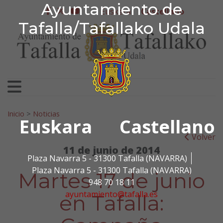
Ayuntamiento de Tafa
Ayuntamiento de
Ir al contenido
Euskera
Castellano
facebook
twitter
youtube
Tafalla/Tafallako Udala
Search for:
Inicio
>
Noticias
Euskara
Castellano
Volver
11 de junio de 2014
Plaza Navarra 5 - 31300 Tafalla (NAVARRA)
Plaza Navarra 5 - 31300 Tafalla (NAVARRA)
Martes 17 de junio
948 70 18 11
ayuntamiento@tafalla.es
en Tafalla: