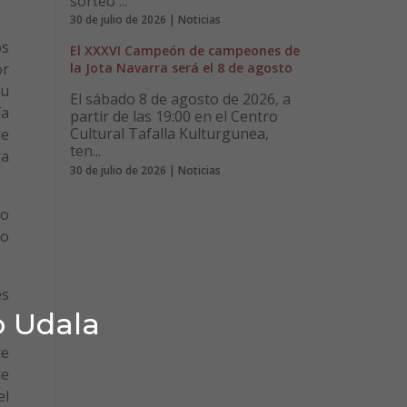
sorteo ...
30 de julio de 2026 | Noticias
os
El XXXVI Campeón de campeones de
or
la Jota Navarra será el 8 de agosto
su
El sábado 8 de agosto de 2026, a
ía
partir de las 19:00 en el Centro
Cultural Tafalla Kulturgunea,
de
ten...
ra
30 de julio de 2026 | Noticias
do
do
és
o Udala
de
de
el