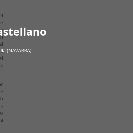
el
de
astellano
te
on
al
alla (NAVARRA)
es
el
),
ar
te
eb
as
eo
la