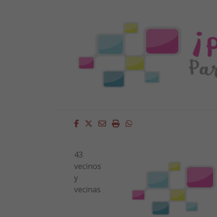
Facebook
Twitter
Email
Imprimir
Whatsapp
43
vecinos
y
vecinas