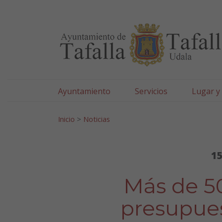
Ayuntamiento de Tafa
Ir al contenido
Ayuntamiento
Servicios
Lugar y
Search for:
Inicio
>
Noticias
15
Más de 50
presupues