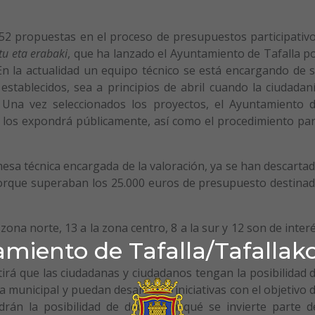
 52 propuestas en el proceso de presupuestos participativ
tu eta erabaki
, que ha lanzado el Ayuntamiento de Tafalla p
En la actualidad un equipo técnico se está encargando de 
stablecidos, sea a principios de abril cuando la ciudadan
 Una vez seleccionados los proyectos, el Ayuntamiento 
y los expondrá públicamente, así como el procedimiento pa
mesa técnica encargada de la valoración, ya se han descarta
porque superaban los 25.000 euros de presupuesto destina
zona norte, 13 a la zona centro, 8 a la sur y 12 son de inter
miento de Tafalla/Tafallak
rá que las ciudadanas y ciudadanos tengan la posibilidad 
ca municipal y puedan desarrollar iniciativas con el objetivo 
rán la posibilidad de decidir en qué se invierte parte d