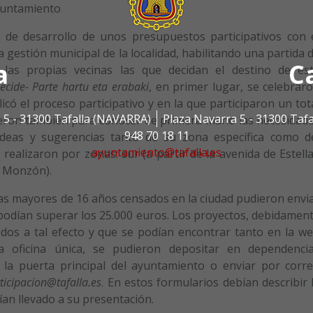
yuntamiento
o de desarrollo de unos presupuestos participativos con 
la gestión municipal de la localidad, habilitando una partida 
a
C
las propias vecinas las que decidan el destino de es
ecide-
Parte hartu eta erabaki
, en primer lugar, se celebrar
có el proceso participativo y en la que participaron un tot
 5 - 31300 Tafalla (NAVARRA)
Plaza Navarra 5 - 31300 Taf
ieron también para conocer de primera mano las necesidad
948 70 18 11
ideas y sugerencias tanto de su zona específica como d
ayuntamiento@tafalla.es
realizaron por zonas: sur (a partir de la avenida de Estella
ro Monzón).
as mayores de 16 años censados en la ciudad pudieron envi
podían superar los 25.000 euros. Los proyectos, debidamen
dos a tal efecto y que se podían encontrar tanto en la w
 oficina única, se pudieron depositar en dependenci
la puerta principal del ayuntamiento o enviar por corr
ticipacion@tafalla.es
. En estos formularios debían describir 
bían llevado a su presentación.