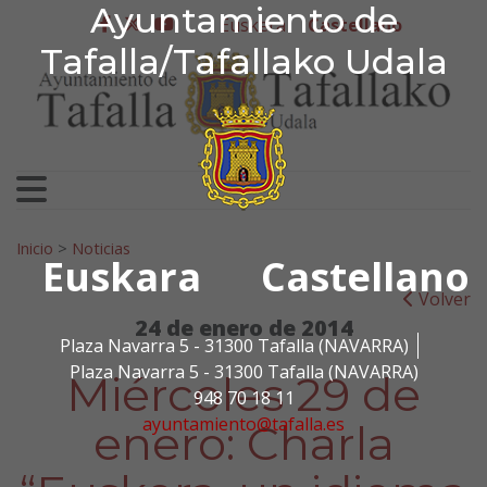
Ayuntamiento de Tafa
Ayuntamiento de
Ir al contenido
Euskera
Castellano
facebook
twitter
youtube
Tafalla/Tafallako Udala
Search for:
Inicio
>
Noticias
Euskara
Castellano
Volver
24 de enero de 2014
Plaza Navarra 5 - 31300 Tafalla (NAVARRA)
Plaza Navarra 5 - 31300 Tafalla (NAVARRA)
Miércoles 29 de
948 70 18 11
ayuntamiento@tafalla.es
enero: Charla