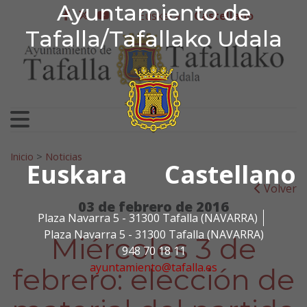
Ayuntamiento de Tafa
Ayuntamiento de
Ir al contenido
Euskera
Castellano
facebook
twitter
youtube
Tafalla/Tafallako Udala
Search for:
Inicio
>
Noticias
Euskara
Castellano
Volver
03 de febrero de 2016
Plaza Navarra 5 - 31300 Tafalla (NAVARRA)
Plaza Navarra 5 - 31300 Tafalla (NAVARRA)
Miércoles 3 de
948 70 18 11
ayuntamiento@tafalla.es
febrero: elección de