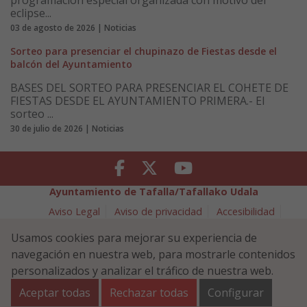
eclipse...
03 de agosto de 2026 | Noticias
Sorteo para presenciar el chupinazo de Fiestas desde el
balcón del Ayuntamiento
BASES DEL SORTEO PARA PRESENCIAR EL COHETE DE
FIESTAS DESDE EL AYUNTAMIENTO PRIMERA.- El
sorteo ...
30 de julio de 2026 | Noticias
Facebook
Twitter
Youtube
Ayuntamiento de Tafalla/Tafallako Udala
Aviso Legal
Aviso de privacidad
Accesibilidad
Política de cookies
Usamos cookies para mejorar su experiencia de
Política de Seguridad de la Información
navegación en nuestra web, para mostrarle contenidos
Plaza Navarra 5 - 31300 Tafalla (NAVARRA)
948 70 18 11
personalizados y analizar el tráfico de nuestra web.
ayuntamiento@tafalla.es
Aceptar todas
Rechazar todas
Configurar