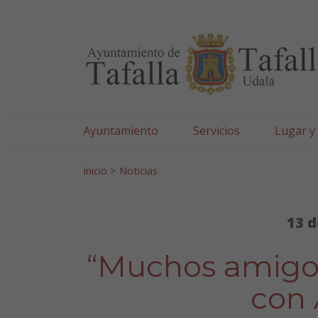
Ayuntamiento de Tafa
Ir al contenido
Ayuntamiento
Servicios
Lugar y
Search for:
Inicio
>
Noticias
13 d
“Muchos amigos 
con 