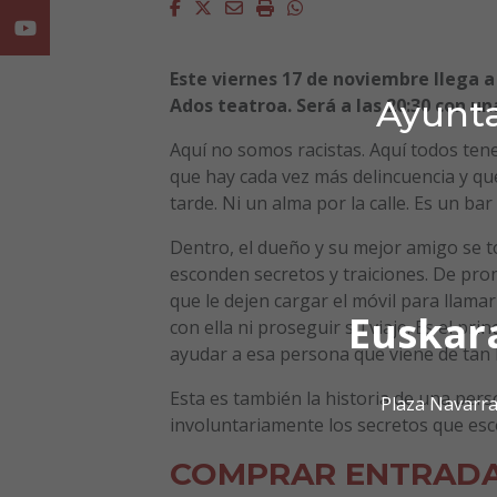
Facebook
Twitter
Email
Imprimir
Whatsapp
Youtube
Este viernes 17 de noviembre llega a
Ayunta
Ados teatroa. Será a las 20:30 con un
Aquí no somos racistas. Aquí todos te
que hay cada vez más delincuencia y qu
tarde. Ni un alma por la calle. Es un bar
Dentro, el dueño y su mejor amigo se t
esconden secretos y traiciones. De pron
que le dejen cargar el móvil para llama
Euskar
con ella ni proseguir su viaje. Es el pri
ayudar a esa persona que viene de tan 
Esta es también la historia de una per
Plaza Navarra
involuntariamente los secretos que esc
COMPRAR ENTRAD