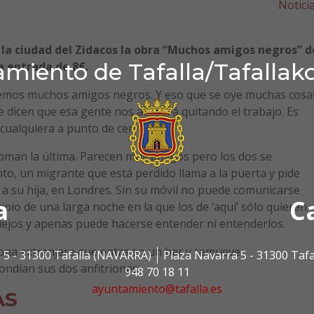
Notici
 la ciudad del Zidacos la obra “Muchos amigos negros” d
miento de Tafalla/Tafallak
a entrada de 8€.
nemos muchos amigos negros. Y eso que se oye muchas cosa
e dicen que esa gente nos acabará quitando el trabajo. Es
 cualquiera a punto de cerrar.
oman la última. Parecen muy amigos pero los dos se
to, un migrante que está perdido llama a la puerta y pide
r a su hija, en Londres. Sin su móvil no puede comunicarse
a
C
ncipio de una larga noche en la que los de ‘aquí’ sólo quieren
lejos y apenas puede hacerse entender ni entenderlos.
sona extranjera que entra en un bar y remueve
 5 - 31300 Tafalla (NAVARRA)
Plaza Navarra 5 - 31300 Taf
ondían sus dos anfitriones.
948 70 18 11
ayuntamiento@tafalla.es
AS