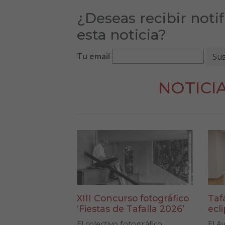
¿Deseas recibir noti
esta noticia?
Tu email
NOTICI
XIII Concurso fotográfico
Taf
‘Fiestas de Tafalla 2026’
ecl
El colectivo fotográfico
El A