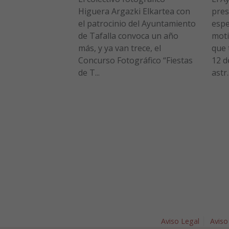
Higuera Argazki Elkartea con
pres
el patrocinio del Ayuntamiento
espe
de Tafalla convoca un año
moti
más, y ya van trece, el
que 
Concurso Fotográfico “Fiestas
12 d
de T...
astr..
Aviso Legal
Aviso