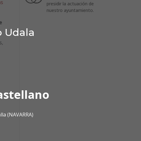
as
presidir la actuación de
nuestro ayuntamiento.
e
o Udala
s,
astellano
alla (NAVARRA)