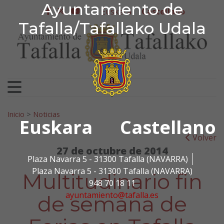
Ayuntamiento de Tafa
Ayuntamiento de
Ir al contenido
Euskera
Castellano
facebook
twitter
youtube
Tafalla/Tafallako Udala
Search for:
Inicio
>
Noticias
Euskara
Castellano
Volver
27 de octubre de 2014
Plaza Navarra 5 - 31300 Tafalla (NAVARRA)
Plaza Navarra 5 - 31300 Tafalla (NAVARRA)
Multitudinario fin
948 70 18 11
ayuntamiento@tafalla.es
de semana de