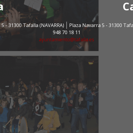
a
C
 5 - 31300 Tafalla (NAVARRA)
Plaza Navarra 5 - 31300 Taf
948 70 18 11
ayuntamiento@tafalla.es