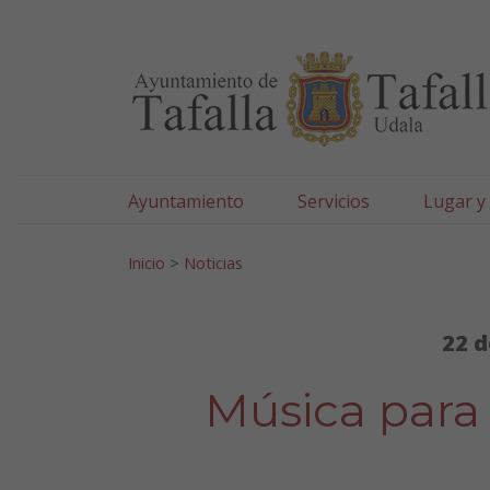
Ayuntamiento de Tafa
Ir al contenido
Ayuntamiento
Servicios
Lugar y
Search for:
Inicio
>
Noticias
22 d
Música para