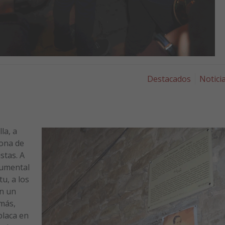
Destacados
Notici
la, a
rona de
stas. A
rumental
tu, a los
on un
emás,
placa en