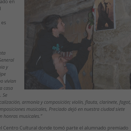
cado en
l
 es
nta
General
ia y
ipe
o vivían
la casa
. Se
alización, armonía y composición; violín, flauta, clarinete, fagot,
osiciones musicales, Preciado dejó en nuestra ciudad siete
in honras musicales.”
 el Centro Cultural donde tomó parte el alumnado premiado