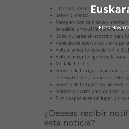
Euskar
Track del recorrido, enviado por 
Servicio médico.
Racepack con camiseta y merchand
Plaza Navarra
de salida junto al Velódromo de Ta
Guías durante el recorrido para f
Vehículo de apertura y cierre para
Avituallamiento especial en la Bod
Avituallamiento ligero en la zona d
Medalla finisher.
Servicio de fotografía personaliza
especial en meta donde se entrega
Servicio de fotografía y vídeo de r
Duchas y cuarto para guardar bici
Picnic especial en un lugar único: 
¿Deseas recibir noti
esta noticia?