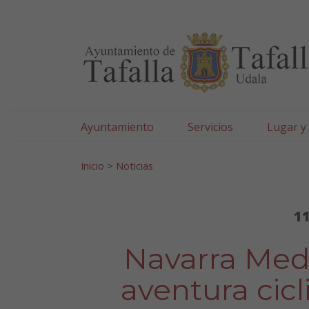
Ayuntamiento de Tafa
Ir al contenido
Ayuntamiento
Servicios
Lugar y
Search for:
Inicio
>
Noticias
11
Navarra Medi
aventura cicl