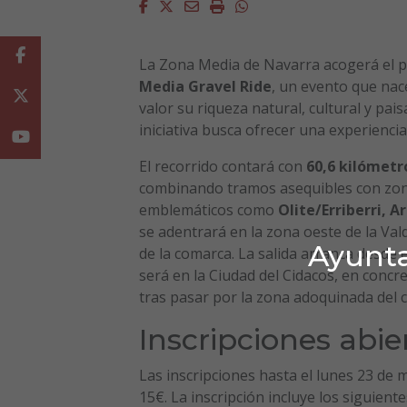
Facebook
Twitter
Email
Imprimir
Whatsapp
Facebook
La Zona Media de Navarra acogerá el p
Media Gravel Ride
, un evento que nace
Twitter
valor su riqueza natural, cultural y pai
iniciativa busca ofrecer una experiencia 
Youtube
El recorrido contará con
60,6 kilómetr
combinando tramos asequibles con zona
emblemáticos como
Olite/Erriberri, 
se adentrará en la zona oeste de la Va
Ayunta
de la comarca. La salida arranca desde 
será en la Ciudad del Cidacos, en concre
tras pasar por la zona adoquinada del c
Inscripciones abie
Las inscripciones hasta el lunes 23 de
15€. La inscripción incluye los siguiente