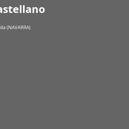
astellano
a
alla (NAVARRA)