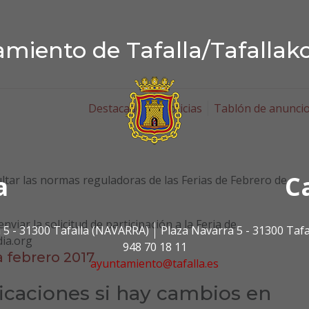
miento de Tafalla/Tafallak
Destacados
Noticias
Tablón de anunci
a
C
ltar las normas reguladoras de las Ferias de Febrero de
nviar la solicitud de participación a la Feria de
 5 - 31300 Tafalla (NAVARRA)
Plaza Navarra 5 - 31300 Taf
ia.org
948 70 18 11
a febrero 2017
ayuntamiento@tafalla.es
ficaciones si hay cambios en