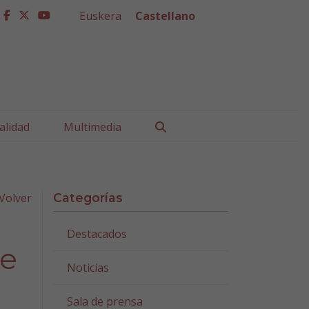
Euskera
Castellano
facebook
twitter
youtube
Buscar
alidad
Multimedia
Volver
Categorías
Destacados
de
Noticias
Sala de prensa