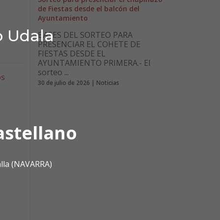
de Fiestas desde el balcón del
Ayuntamiento
o Udala
BASES DEL SORTEO PARA
PRESENCIAR EL COHETE DE
FIESTAS DESDE EL
AYUNTAMIENTO PRIMERA.- El
sorteo ...
os
30 de julio de 2026 | Noticias
astellano
alla (NAVARRA)