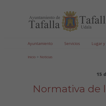
Ayuntamiento de Tafa
Ir al contenido
Ayuntamiento
Servicios
Lugar y
Search for:
Inicio
>
Noticias
15 
Normativa de l