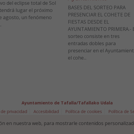
vo del eclipse total de Sol
BASES DEL SORTEO PARA
tendrá lugar el próximo
PRESENCIAR EL COHETE DE
e agosto, un fenómeno
FIESTAS DESDE EL
.
AYUNTAMIENTO PRIMERA.- E
sorteo consiste en tres
entradas dobles para
presenciar en el Ayuntamien
el cohe...
Ayuntamiento de Tafalla/Tafallako Udala
 de privacidad
Accesibilidad
Política de cookies
Política de 
arra 5 - 31300 Tafalla (NAVARRA)
948 70 18 11
ayuntamiento@t
ón en nuestra web, para mostrarle contenidos personalizad