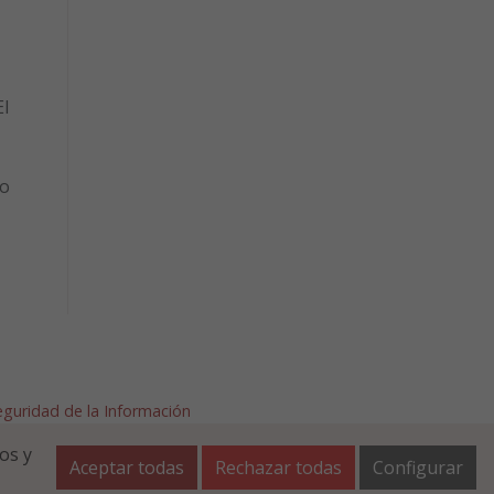
l
to
Seguridad de la Información
afalla.es
os y
Aceptar todas
Rechazar todas
Configurar