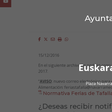
Youtube
Ayunta
Facebook
Twitter
Email
Imprimir
Whatsapp
15/12/2016
Euskar
En el siguiente archivo se podrán consu
2017.
“
AVISO
: nuevo correo electrónico para e
Plaza Navarra
Alimentación: feriastafalla@navarramed
Normativa Ferias de Tafall
¿Deseas recibir noti