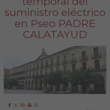
temporal del
suministro eléctrico
en Pseo PADRE
CALATAYUD
Facebook
Twitter
Email
Imprimir
Whatsapp