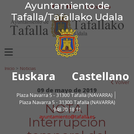
Ayuntamiento de Tafa
Ayuntamiento de
Ir al contenido
Castellano
facebook
twitter
youtube
Tafalla/Tafallako Udala
Search for:
Inicio
>
Noticias
Euskara
Castellano
Volver
09 de mayo de 2019
Plaza Navarra 5 - 31300 Tafalla (NAVARRA)
Plaza Navarra 5 - 31300 Tafalla (NAVARRA)
NOTA |
948 70 18 11
ayuntamiento@tafalla.es
Interrupción