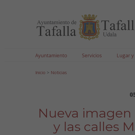
Ayuntamiento de Tafa
Ir al contenido
Ayuntamiento
Servicios
Lugar y
Search for:
Inicio
>
Noticias
0
Nueva imagen 
y las calles 