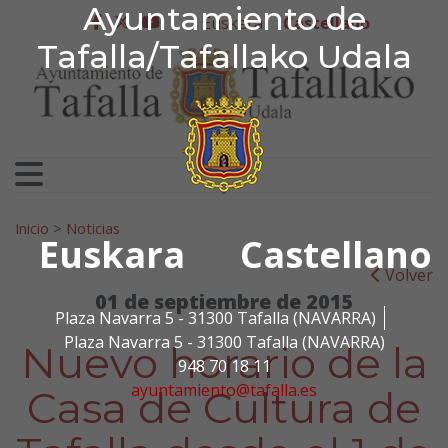
Ayuntamiento de Tafa
Ayuntamiento de
Ir al contenido
Euskera
Castellano
facebook
twitter
youtube
Tafalla/Tafallako Udala
Search for:
Inicio
>
Noticias
Euskara
Castellano
Volver
01 de septiembre de 2015
Plaza Navarra 5 - 31300 Tafalla (NAVARRA)
Plaza Navarra 5 - 31300 Tafalla (NAVARRA)
Nuevo horario de la
948 70 18 11
ayuntamiento@tafalla.es
Casa de Cultura de