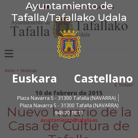
Ayuntamiento de Tafa
Ayuntamiento de
Ir al contenido
Euskera
Castellano
facebook
twitter
youtube
Tafalla/Tafallako Udala
Search for:
Inicio
>
Noticias
Euskara
Castellano
Volver
10 de febrero de 2015
Plaza Navarra 5 - 31300 Tafalla (NAVARRA)
Plaza Navarra 5 - 31300 Tafalla (NAVARRA)
Nuevo horario de la
948 70 18 11
ayuntamiento@tafalla.es
Casa de Cultura de