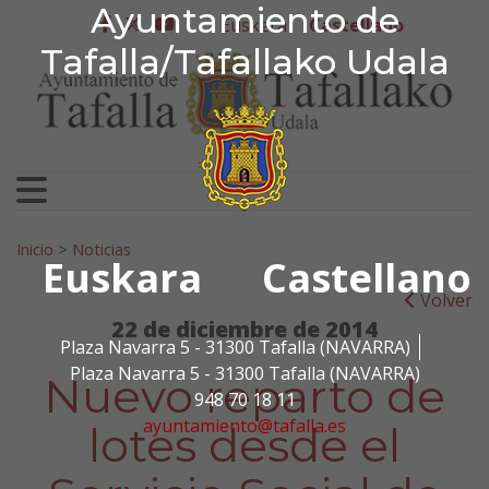
Ayuntamiento de Tafa
Ayuntamiento de
Ir al contenido
Euskera
Castellano
facebook
twitter
youtube
Tafalla/Tafallako Udala
Search for:
Inicio
>
Noticias
Euskara
Castellano
Volver
22 de diciembre de 2014
Plaza Navarra 5 - 31300 Tafalla (NAVARRA)
Plaza Navarra 5 - 31300 Tafalla (NAVARRA)
Nuevo reparto de
948 70 18 11
ayuntamiento@tafalla.es
lotes desde el