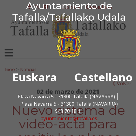
Ayuntamiento de Tafa
Ayuntamiento de
Ir al contenido
Euskera
Castellano
facebook
twitter
youtube
Tafalla/Tafallako Udala
Search for:
Inicio
>
Noticias
Euskara
Castellano
Volver
02 de marzo de 2021
Plaza Navarra 5 - 31300 Tafalla (NAVARRA)
Plaza Navarra 5 - 31300 Tafalla (NAVARRA)
Nuevo sistema de
948 70 18 11
ayuntamiento@tafalla.es
video-acta para