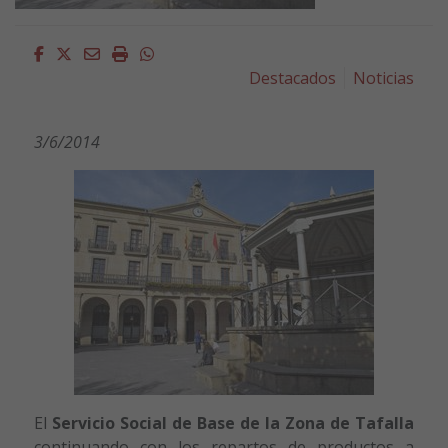
Facebook
Twitter
Email
Imprimir
Whatsapp
Destacados
Noticias
3/6/2014
El
Servicio Social de Base de la Zona de Tafalla
continuando con los repartos de productos a