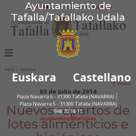
Ayuntamiento de Tafa
Ayuntamiento de
Ir al contenido
Euskera
Castellano
facebook
twitter
youtube
Tafalla/Tafallako Udala
Search for:
Inicio
>
Noticias
Euskara
Castellano
Volver
03 de julio de 2014
Plaza Navarra 5 - 31300 Tafalla (NAVARRA)
Plaza Navarra 5 - 31300 Tafalla (NAVARRA)
Nuevos repartos de
948 70 18 11
ayuntamiento@tafalla.es
lotes alimenticios e