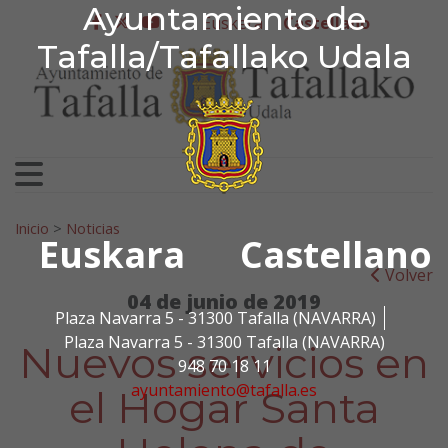
Ayuntamiento de Tafa
Ayuntamiento de
Ir al contenido
Euskera
Castellano
facebook
twitter
youtube
Tafalla/Tafallako Udala
Search for:
Inicio
>
Noticias
Euskara
Castellano
Volver
04 de junio de 2019
Plaza Navarra 5 - 31300 Tafalla (NAVARRA)
Plaza Navarra 5 - 31300 Tafalla (NAVARRA)
Nuevos servicios en
948 70 18 11
ayuntamiento@tafalla.es
el Hogar Santa