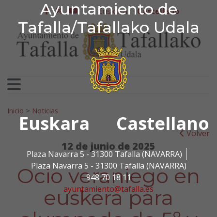
Ayuntamiento de Tafa
Ayuntamiento de
Ir al contenido
Euskera
Castellano
facebook
twitter
youtube
Tafalla/Tafallako Udala
Search for:
Inicio
>
Noticias
Euskara
Castellano
Volver
12 de junio de 2025
Plaza Navarra 5 - 31300 Tafalla (NAVARRA)
Plaza Navarra 5 - 31300 Tafalla (NAVARRA)
Ocio veraniego en
948 70 18 11
ayuntamiento@tafalla.es
euskera para