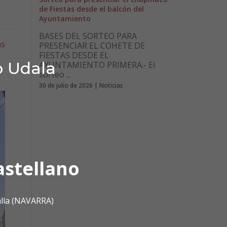
de Fiestas desde el balcón del
Ayuntamiento
BASES DEL SORTEO PARA
as
PRESENCIAR EL COHETE DE
FIESTAS DESDE EL
o Udala
AYUNTAMIENTO PRIMERA.- El
sorteo ...
30 de julio de 2026 | Noticias
astellano
alla (NAVARRA)