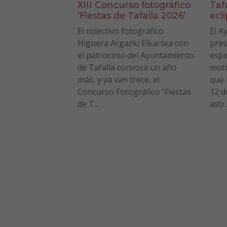
XIII Concurso fotográfico
Taf
‘Fiestas de Tafalla 2026’
ecl
El colectivo fotográfico
El A
Higuera Argazki Elkartea con
pres
el patrocinio del Ayuntamiento
espe
de Tafalla convoca un año
moti
más, y ya van trece, el
que 
Concurso Fotográfico “Fiestas
12 d
de T...
astr..