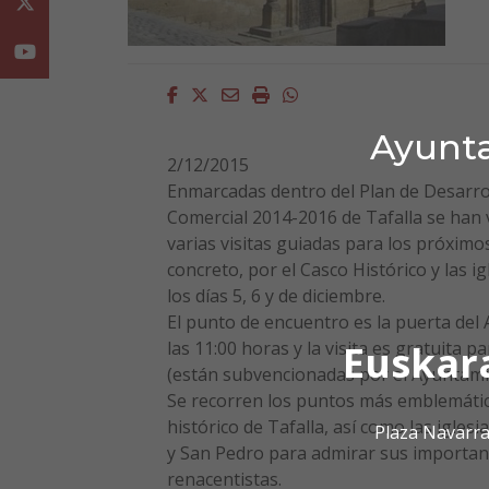
Twitter
Youtube
Facebook
Twitter
Email
Imprimir
Whatsapp
Ayunta
2/12/2015
Enmarcadas dentro del Plan de Desarrol
Comercial 2014-2016 de Tafalla se han 
varias visitas guiadas para los próximos
concreto, por el Casco Histórico y las ig
los días 5, 6 y de diciembre.
El punto de encuentro es la puerta del
Euskar
las 11:00 horas y la visita es gratuita p
(están subvencionadas por el Ayuntami
Se recorren los puntos más emblemátic
histórico de Tafalla, así como las igles
Plaza Navarra
y San Pedro para admirar sus importan
renacentistas.