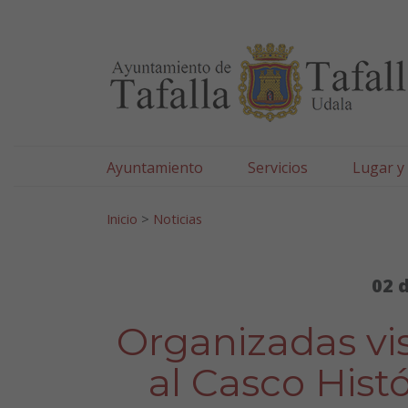
Ayuntamiento de Tafa
Ir al contenido
Ayuntamiento
Servicios
Lugar y
Search for:
Inicio
>
Noticias
02 
Organizadas vis
al Casco Histó