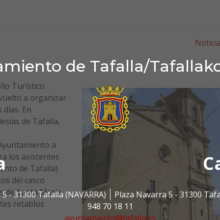
Notici
miento de Tafalla/Tafallak
lo Turístico
vuelto a organizar
 días. En
lesias de Tafalla,
 Ayuntamiento a
a
C
ara los asistentes
ento de Tafalla)
os del casco
ias de Santa María
 5 - 31300 Tafalla (NAVARRA)
Plaza Navarra 5 - 31300 Taf
tes retablos
948 70 18 11
ayuntamiento@tafalla.es