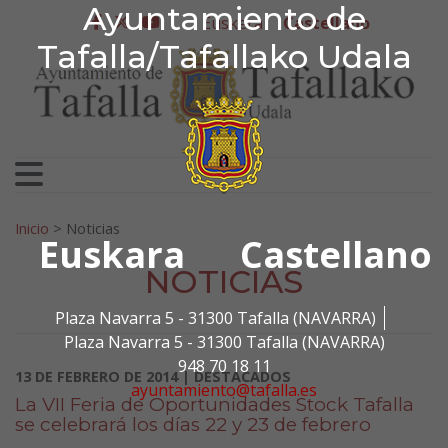
Ayuntamiento de Tafa
Ayuntamiento de
Ir al contenido
Euskera
Castellano
facebook
twitter
youtube
Tafalla/Tafallako Udala
Search for:
Inicio
>
Noticias
Euskara
Castellano
NOTICIAS
Plaza Navarra 5 - 31300 Tafalla (NAVARRA)
Plaza Navarra 5 - 31300 Tafalla (NAVARRA)
948 70 18 11
13 DE FEBRERO DE 2014 | DESTACADOS
ayuntamiento@tafalla.es
La VII Feria de Oportunidades Stock Tafalla
se celebrará los días 22 y 23 de febrero