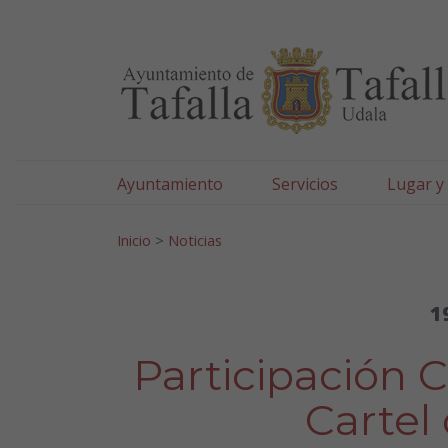
Ayuntamiento de Tafa
Ir al contenido
Ayuntamiento
Servicios
Lugar y
Search for:
Inicio
>
Noticias
1
Participación C
Cartel 