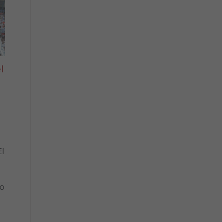
l
l
to