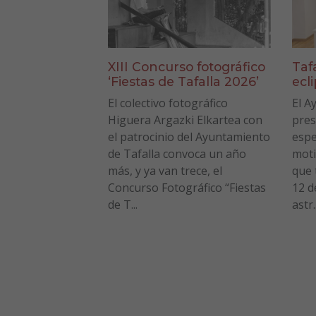
XIII Concurso fotográfico
Taf
‘Fiestas de Tafalla 2026’
ecl
El colectivo fotográfico
El A
Higuera Argazki Elkartea con
pres
el patrocinio del Ayuntamiento
espe
de Tafalla convoca un año
moti
más, y ya van trece, el
que 
Concurso Fotográfico “Fiestas
12 d
de T...
astr..