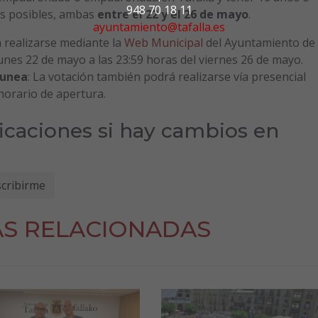
948 70 18 11
as posibles, ambas
entre el 22 y el 26 de mayo
.
ayuntamiento@tafalla.es
á realizarse mediante la
Web Municipal
del Ayuntamiento de
lunes 22 de mayo a las 23:59 horas del viernes 26 de mayo.
gunea
: La votación también podrá realizarse vía presencial
horario de apertura.
ficaciones si hay cambios en
AS RELACIONADAS