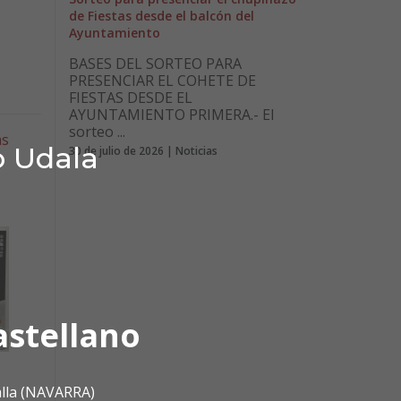
de Fiestas desde el balcón del
Ayuntamiento
BASES DEL SORTEO PARA
PRESENCIAR EL COHETE DE
FIESTAS DESDE EL
AYUNTAMIENTO PRIMERA.- El
sorteo ...
as
o Udala
30 de julio de 2026 | Noticias
astellano
alla (NAVARRA)