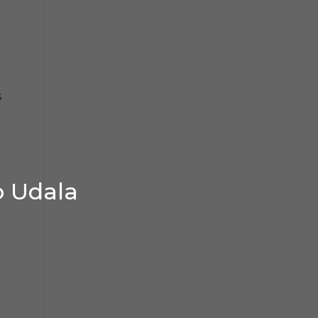
s
o Udala