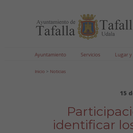
Ayuntamiento de Tafa
Ir al contenido
Ayuntamiento
Servicios
Lugar y
Search for:
Inicio
>
Noticias
15 d
Participac
identificar lo