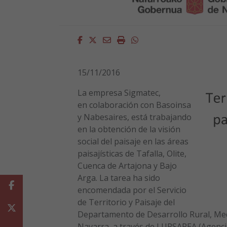
Facebook
Twitter
Email
Imprimir
Whatsapp
15/11/2016
La empresa Sigmatec,
en colaboración con Basoinsa
y Nabesaires, está trabajando
en la obtención de la visión
social del paisaje en las áreas
paisajísticas de Tafalla, Olite,
Cuenca de Artajona y Bajo
Arga. La tarea ha sido
Facebook
encomendada por el Servicio
de Territorio y Paisaje del
Twitter
Departamento de Desarrollo Rural, Med
Navarra, a través de LURSAREA (Agencia 