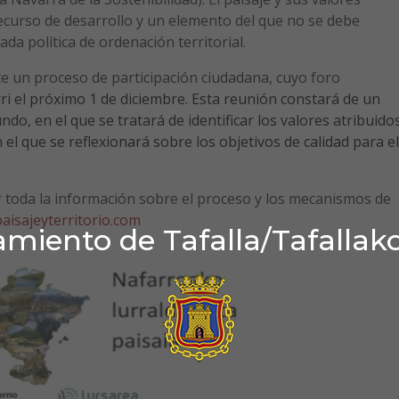
curso de desarrollo y un elemento del que no se debe
a política de ordenación territorial.
te un proceso de participación ciudadana, cuyo foro
ri el próximo 1 de diciembre. Esta reunión constará de un
undo, en el que se tratará de identificar los valores atribuido
 el que se reflexionará sobre los objetivos de calidad para el
r toda la información sobre el proceso y los mecanismos de
paisajeyterritorio.com
miento de Tafalla/Tafallak