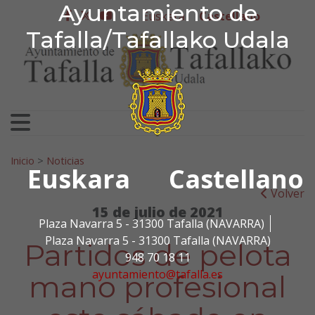
Ayuntamiento de Tafa
Ayuntamiento de
Ir al contenido
Euskera
Castellano
facebook
twitter
youtube
Tafalla/Tafallako Udala
Search for:
Inicio
>
Noticias
Euskara
Castellano
Volver
15 de julio de 2021
Plaza Navarra 5 - 31300 Tafalla (NAVARRA)
Plaza Navarra 5 - 31300 Tafalla (NAVARRA)
Partidos de pelota
948 70 18 11
ayuntamiento@tafalla.es
mano profesional