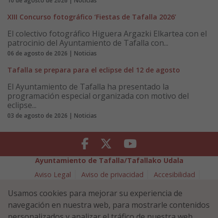
10 de agosto de 2026 | Noticias
XIII Concurso fotográfico ‘Fiestas de Tafalla 2026’
El colectivo fotográfico Higuera Argazki Elkartea con el
patrocinio del Ayuntamiento de Tafalla con...
06 de agosto de 2026 | Noticias
Tafalla se prepara para el eclipse del 12 de agosto
El Ayuntamiento de Tafalla ha presentado la
programación especial organizada con motivo del
eclipse...
03 de agosto de 2026 | Noticias
Facebook
Twitter
Youtube
Ayuntamiento de Tafalla/Tafallako Udala
Aviso Legal
Aviso de privacidad
Accesibilidad
Política de cookies
Usamos cookies para mejorar su experiencia de
Política de Seguridad de la Información
navegación en nuestra web, para mostrarle contenidos
Plaza Navarra 5 - 31300 Tafalla (NAVARRA)
948 70 18 11
personalizados y analizar el tráfico de nuestra web.