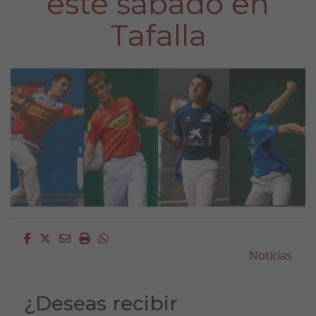
este sábado en
Tafalla
Facebook
Twitter
Email
Imprimir
Whatsapp
Noticias
¿Deseas recibir