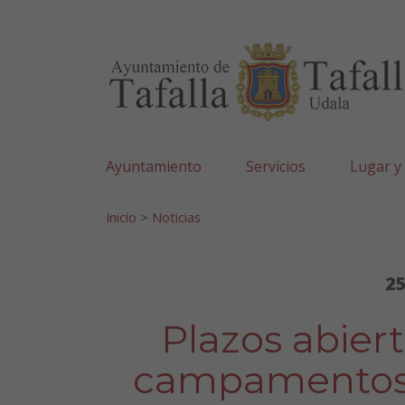
Ayuntamiento de Tafa
Ir al contenido
Ayuntamiento
Servicios
Lugar y
Search for:
Inicio
>
Noticias
25
Plazos abiert
campamentos 