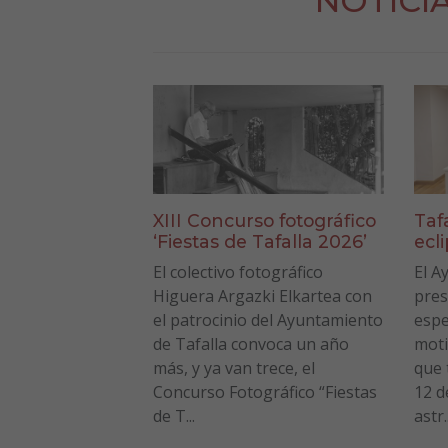
NOTICI
XIII Concurso fotográfico
Taf
‘Fiestas de Tafalla 2026’
ecl
El colectivo fotográfico
El A
Higuera Argazki Elkartea con
pres
el patrocinio del Ayuntamiento
espe
de Tafalla convoca un año
moti
más, y ya van trece, el
que 
Concurso Fotográfico “Fiestas
12 d
de T...
astr..