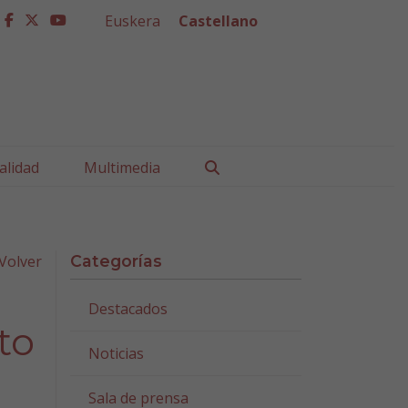
Euskera
Castellano
facebook
twitter
youtube
Buscar
alidad
Multimedia
Volver
Categorías
Destacados
to
Noticias
Sala de prensa