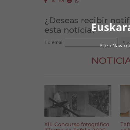
Facebook
Twitter
Email
Imprimir
Whatsapp
¿Deseas recibir noti
Euskar
esta noticia?
Tu email
Plaza Navarra
NOTICI
XIII Concurso fotográfico
Taf