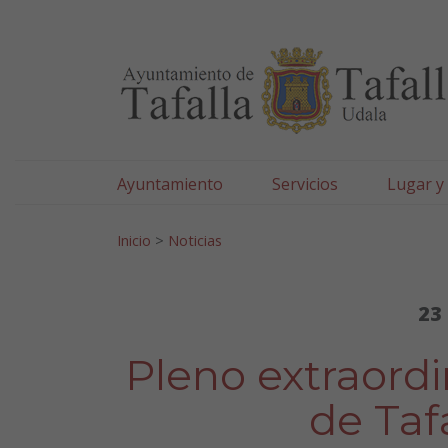
Ayuntamiento de Tafa
Ir al contenido
Ayuntamiento
Servicios
Lugar y
Search for:
Inicio
>
Noticias
23
Pleno extraord
de Tafa