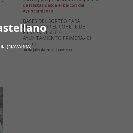
os
de Fiestas desde el balcón del
Ayuntamiento
BASES DEL SORTEO PARA
astellano
PRESENCIAR EL COHETE DE
FIESTAS DESDE EL
AYUNTAMIENTO PRIMERA.- El
sorteo ...
alla (NAVARRA)
30 de julio de 2026 | Noticias