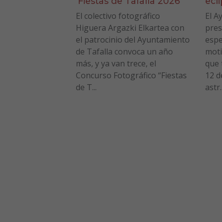
‘Fiestas de Tafalla 2026’
ecl
El colectivo fotográfico
El A
Higuera Argazki Elkartea con
pres
el patrocinio del Ayuntamiento
espe
de Tafalla convoca un año
moti
más, y ya van trece, el
que 
Concurso Fotográfico “Fiestas
12 d
de T...
astr..