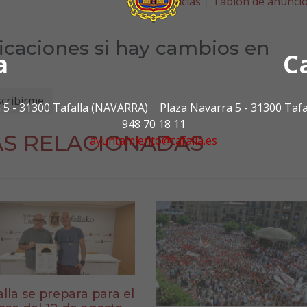
Noticias
Tablón de anunci
ficaciones si hay cambios en
a
C
 5 - 31300 Tafalla (NAVARRA)
Plaza Navarra 5 - 31300 Taf
948 70 18 11
AS RELACIONADAS
ayuntamiento@tafalla.es
alla se prepara para el