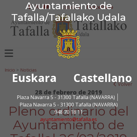
Ayuntamiento de Tafa
Ayuntamiento de
Ir al contenido
Euskera
Castellano
facebook
twitter
youtube
Tafalla/Tafallako Udala
Search for:
Inicio
>
Noticias
Euskara
Castellano
Volver
28 de febrero de 2019
Plaza Navarra 5 - 31300 Tafalla (NAVARRA)
Plaza Navarra 5 - 31300 Tafalla (NAVARRA)
Pleno ordinario del
948 70 18 11
ayuntamiento@tafalla.es
Ayuntamiento de