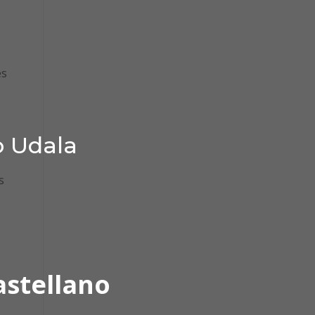
es
o Udala
s
astellano
a