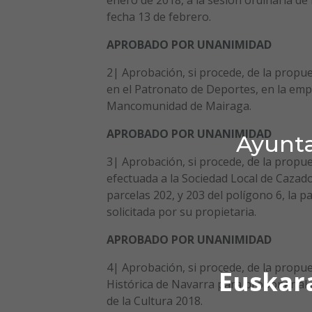
fecha 13 de febrero.
APROBADO POR UNANIMIDAD
2| Aprobación, si procede, de la propu
en el Patronato de Deportes, en la empr
Mancomunidad de Mairaga.
APROBADO POR UNANIMIDAD
Ayunta
3| Aprobación, si procede, de la propues
efectuada a la Sociedad Local de Cazado
parcelas 202, y 203 del polígono 6, la p
solicitada por su propietaria.
APROBADO POR UNANIMIDAD
4| Aprobación, si procede, de la propue
Euskar
Histórica de Navarra para proponer al
de la Cultura 2018.