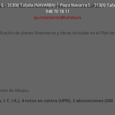
 5 - 31300 Tafalla (NAVARRA)
Plaza Navarra 5 - 31300 Taf
 I-T, I-E, GM Socialista), 4 votos en contra (UPN), 1
948 70 18 11
ayuntamiento@tafalla.es
cación de planes financieros y obras incluidas en el Plan de
venes de Altsasu
 I-T, I-E,), 4 votos en contra (UPN), 2 abstenciones (GM