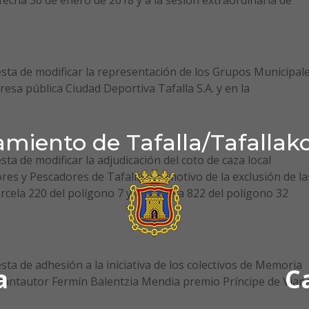
esta de modificar la representación de los Grupos Municipal
esa pública Ciudad Deportiva Tafalla S.A. y en la
miento de Tafalla/Tafallak
ta de modificar la adjudicación del coto de caza local
res y Pescadores de Tafalla con motivo de la exclusión de la
arcela 220 del polígono 7 y la parcela 822 del polígono 32
sta de adhesión a la iniciativa de los colectivos de Memoria
a
C
 cantautor Fermín Balentzia Mendia premio Príncipe de Vian