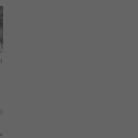
l
l
to