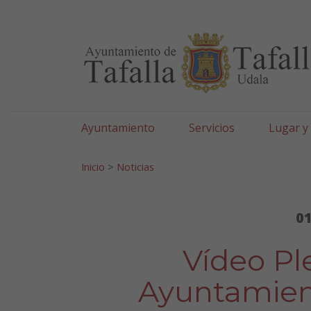
Ayuntamiento de Tafa
Ir al contenido
Ayuntamiento
Servicios
Lugar y
Search for:
Inicio
>
Noticias
01
Vídeo Pl
Ayuntamient