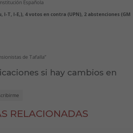
onstitución Española
 I-T, I-E,), 4 votos en contra (UPN), 2 abstenciones (GM
sionistas de Tafalla”
ficaciones si hay cambios en
AS RELACIONADAS