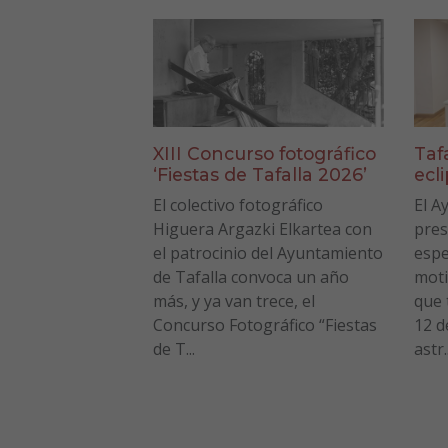
XIII Concurso fotográfico
Taf
‘Fiestas de Tafalla 2026’
ecl
El colectivo fotográfico
El A
Higuera Argazki Elkartea con
pres
el patrocinio del Ayuntamiento
espe
de Tafalla convoca un año
moti
más, y ya van trece, el
que 
Concurso Fotográfico “Fiestas
12 d
de T...
astr..