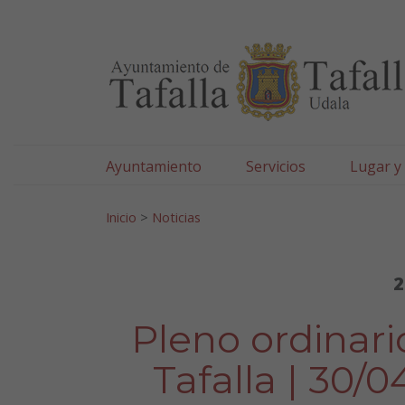
Ayuntamiento de Tafa
Ir al contenido
Ayuntamiento
Servicios
Lugar y
Search for:
Inicio
>
Noticias
2
Pleno ordinar
Tafalla | 30/