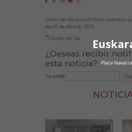
Facebook
Twitter
Email
Imprimir
Whatsapp
Orden del día para el Pleno ordinario 
día 30 de abril de 2019.
Orden del día
Euskar
¿Deseas recibir noti
esta noticia?
Plaza Navarra
Tu email
NOTICI