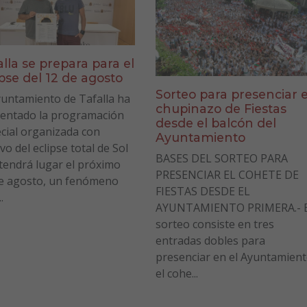
alla se prepara para el
ipse del 12 de agosto
Sorteo para presenciar e
yuntamiento de Tafalla ha
chupinazo de Fiestas
entado la programación
desde el balcón del
cial organizada con
Ayuntamiento
vo del eclipse total de Sol
BASES DEL SORTEO PARA
tendrá lugar el próximo
PRESENCIAR EL COHETE DE
e agosto, un fenómeno
FIESTAS DESDE EL
.
AYUNTAMIENTO PRIMERA.- E
sorteo consiste en tres
entradas dobles para
presenciar en el Ayuntamien
el cohe...