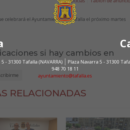
Noticias
Tablón de anunci
que celebrará el Ayuntamiento de Tafalla el próximo martes
a
C
ficaciones si hay cambios en
 5 - 31300 Tafalla (NAVARRA)
Plaza Navarra 5 - 31300 Taf
948 70 18 11
ayuntamiento@tafalla.es
AS RELACIONADAS