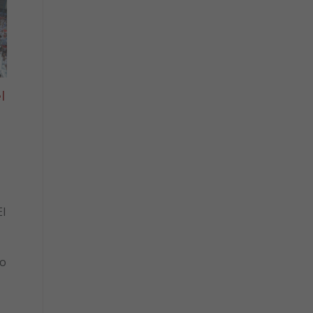
l
l
to