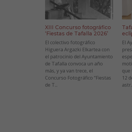
XIII Concurso fotográfico
Taf
‘Fiestas de Tafalla 2026’
ecl
El colectivo fotográfico
El A
Higuera Argazki Elkartea con
pres
el patrocinio del Ayuntamiento
espe
de Tafalla convoca un año
moti
más, y ya van trece, el
que 
Concurso Fotográfico “Fiestas
12 d
de T...
astr..