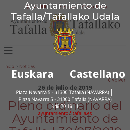
Ayuntamiento de Tafa
Ayuntamiento de
Ir al contenido
Euskera
Castellano
facebook
twitter
youtube
Tafalla/Tafallako Udala
Search for:
Inicio
>
Noticias
Euskara
Castellano
Volver
26 de julio de 2019
Plaza Navarra 5 - 31300 Tafalla (NAVARRA)
Plaza Navarra 5 - 31300 Tafalla (NAVARRA)
Pleno ordinario del
948 70 18 11
ayuntamiento@tafalla.es
Ayuntamiento de