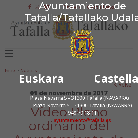
Ayuntamiento de Tafa
Ayuntamiento de
Ir al contenido
Euskera
Castellano
facebook
twitter
youtube
Tafalla/Tafallako Udal
Search for:
Inicio
>
Noticias
Euskara
Castell
Volver
01 de noviembre de 2017
Plaza Navarra 5 - 31300 Tafalla (NAVARRA)
Plaza Navarra 5 - 31300 Tafalla (NAVARRA)
Vídeo Pleno
948 70 18 11
ayuntamiento@tafalla.es
ordinario del