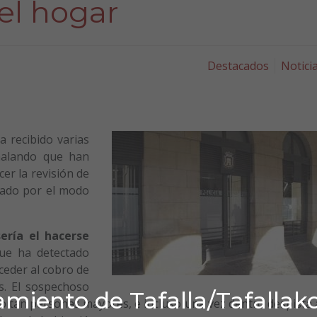
el hogar
Destacados
Notici
a recibido varias
eñalando que han
cer la revisión de
hado por el modo
ría el hacerse
que ha detectado
eder al cobro de
s. El sospechoso
miento de Tafalla/Tafallak
itan personas mayores, e incluso una vez dentro despista 