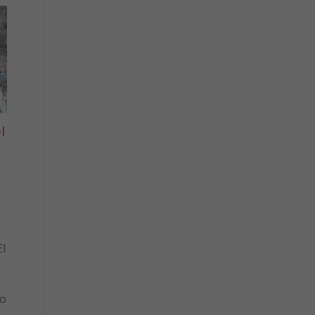
l
l
to