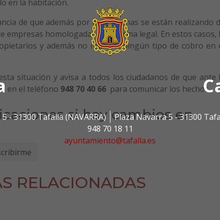
o en la habitación.
ancia de que además por estas fechas se están realizando 
e empresas homologadas y de forma legal. En estos casos, 
opietarios y además no realizan ningún tipo de cobro en 
 esta situación y avisa a todos los ciudadanos de que ante 
a
C
o en el teléfono
948 70 40 66
para comunicar los hechos.
ficaciones si hay cambios en
 5 - 31300 Tafalla (NAVARRA)
Plaza Navarra 5 - 31300 Taf
948 70 18 11
ayuntamiento@tafalla.es
AS RELACIONADAS