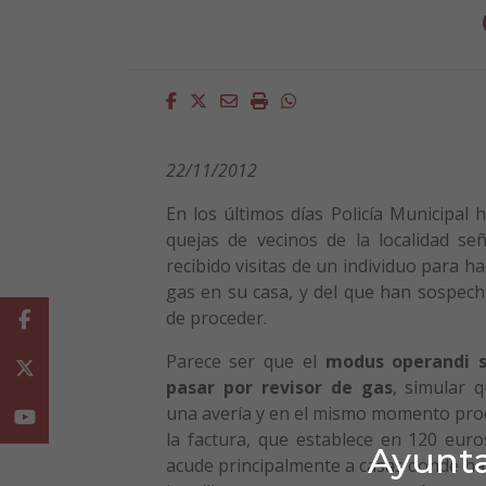
Facebook
Twitter
Email
Imprimir
Whatsapp
22/11/2012
En los últimos días Policía Municipal h
quejas de vecinos de la localidad s
recibido visitas de un individuo para ha
gas en su casa, y del que han sospec
de proceder.
Facebook
Parece ser que el
modus operandi se
Twitter
pasar por revisor de gas
, simular 
una avería y en el mismo momento proc
Youtube
la factura, que establece en 120 euro
Ayunta
acude principalmente a casas donde hab