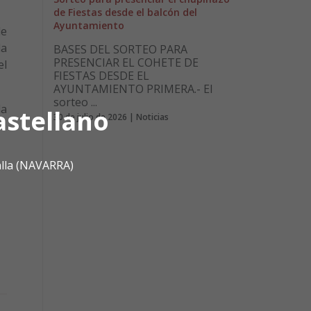
de Fiestas desde el balcón del
Ayuntamiento
de
la
BASES DEL SORTEO PARA
PRESENCIAR EL COHETE DE
el
FIESTAS DESDE EL
AYUNTAMIENTO PRIMERA.- El
sorteo ...
la
astellano
30 de julio de 2026 | Noticias
alla (NAVARRA)