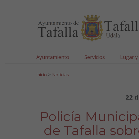
Ayuntamiento de Tafa
Ir al contenido
Ayuntamiento
Servicios
Lugar y
Search for:
Inicio
>
Noticias
22 d
Policía Municip
de Tafalla sobr