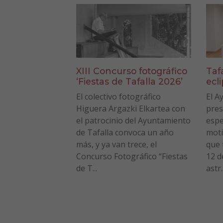
XIII Concurso fotográfico
Taf
‘Fiestas de Tafalla 2026’
ecl
El colectivo fotográfico
El A
Higuera Argazki Elkartea con
pres
el patrocinio del Ayuntamiento
espe
de Tafalla convoca un año
moti
más, y ya van trece, el
que 
Concurso Fotográfico “Fiestas
12 d
de T...
astr..