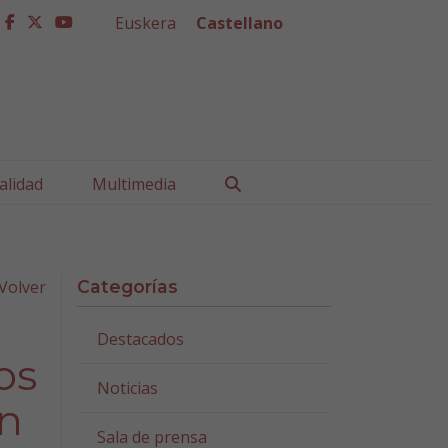
Euskera
Castellano
facebook
twitter
youtube
Buscar
alidad
Multimedia
Volver
Categorías
Destacados
os
Noticias
en
Sala de prensa