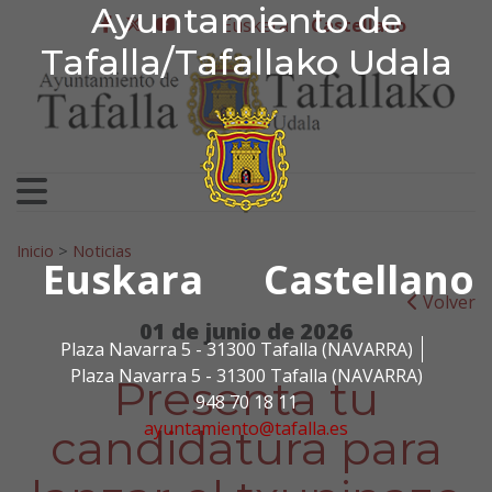
Ayuntamiento de Tafa
Ayuntamiento de
Ir al contenido
Euskera
Castellano
facebook
twitter
youtube
Tafalla/Tafallako Udala
Search for:
Inicio
>
Noticias
Euskara
Castellano
Volver
01 de junio de 2026
Plaza Navarra 5 - 31300 Tafalla (NAVARRA)
Plaza Navarra 5 - 31300 Tafalla (NAVARRA)
Presenta tu
948 70 18 11
ayuntamiento@tafalla.es
candidatura para