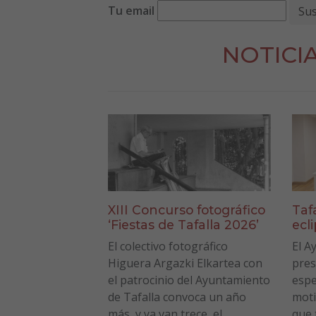
Tu email
NOTICI
XIII Concurso fotográfico
Taf
‘Fiestas de Tafalla 2026’
ecl
El colectivo fotográfico
El A
Higuera Argazki Elkartea con
pres
el patrocinio del Ayuntamiento
espe
de Tafalla convoca un año
moti
más, y ya van trece, el
que 