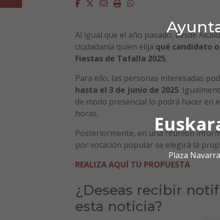
Facebook
Twitter
Email
Imprimir
Whatsapp
Ayunta
Al igual que el año pasado, desde Alcald
ciudadanía quien elija
qué candidato o
Fiestas de Tafalla 2025
.
Para ello, las personas interesadas pod
hasta el 3 de junio de 2025
. Igualment
de modo presencial lo podrá hacer en e
horas.
Euskar
Posteriormente, en una reunión informat
por votación popular se elegirá la pro
Plaza Navarra
REALIZA AQUÍ TU PROPUESTA
¿Deseas recibir noti
esta noticia?