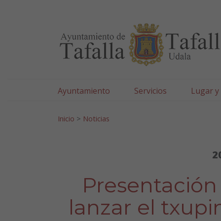
Ayuntamiento de Tafa
Ir al contenido
Ayuntamiento
Servicios
Lugar y
Search for:
Inicio
>
Noticias
2
Presentación
lanzar el txupi