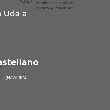
as
presidir la actuación de
nuestro ayuntamiento.
o Udala
astellano
 y
alla (NAVARRA)