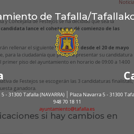
Notici
miento de Tafalla/Tafallak
ía y Concejalía de Festejos se ha decidido que sea la
 candidata lance el cohete que dé comienzo de las
rán rellenar el siguiente formulario
desde el 20 de mayo
e, para la ciudadanía que prefiera presentar su candidatura
l primer piso del ayuntamiento en horario de 09:00 a 14:00
a
C
iva de Festejos se escogerán las 3 candidaturas finalistas,
puesta ganadora.
 5 - 31300 Tafalla (NAVARRA)
Plaza Navarra 5 - 31300 Taf
948 70 18 11
ayuntamiento@tafalla.es
ficaciones si hay cambios en