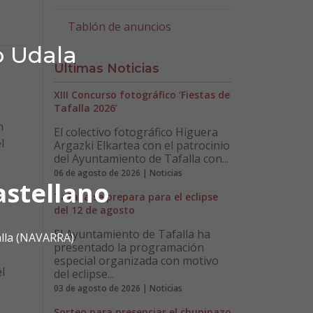
Tablón de anuncios
o Udala
Últimas Noticias
XIII Concurso fotográfico ‘Fiestas de
Tafalla 2026’
n
El colectivo fotográfico Higuera
l
Argazki Elkartea con el patrocinio
del Ayuntamiento de Tafalla con...
06 de agosto de 2026 | Noticias
astellano
Tafalla se prepara para el eclipse
del 12 de agosto
El Ayuntamiento de Tafalla ha
alla (NAVARRA)
presentado la programación
especial organizada con motivo
l
del eclipse...
03 de agosto de 2026 | Noticias
Sorteo para presenciar el chupinazo