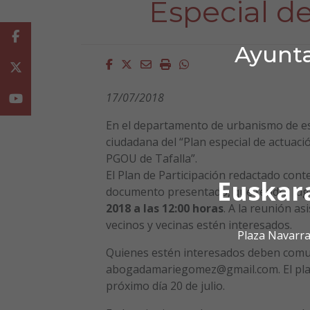
Especial d
Facebook
Ayunta
Facebook
Twitter
Email
Imprimir
Whatsapp
Twitter
17/07/2018
Youtube
En el departamento de urbanismo de es
ciudadana del “Plan especial de actuaci
PGOU de Tafalla”.
El Plan de Participación redactado cont
Euskar
documento presentado, que tendrá lug
2018 a las 12:00 horas
. A la reunión as
vecinos y vecinas estén interesados.
Plaza Navarra
Quienes estén interesados deben comuni
abogadamariegomez@gmail.com. El plazo
próximo día 20 de julio.