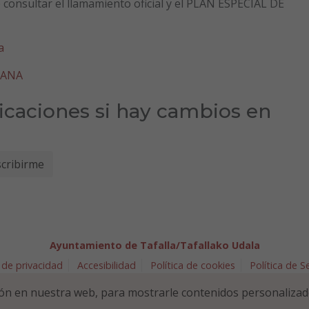
consultar el llamamiento oficial y el PLAN ESPECIAL DE
a
BANA
ficaciones si hay cambios en
Ayuntamiento de Tafalla/Tafallako Udala
 de privacidad
Accesibilidad
Política de cookies
Política de 
arra 5 - 31300 Tafalla (NAVARRA)
948 70 18 11
ayuntamiento@t
ón en nuestra web, para mostrarle contenidos personalizad