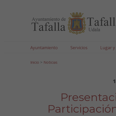
Ayuntamiento de Tafa
Ir al contenido
Ayuntamiento
Servicios
Lugar y
Search for:
Inicio
>
Noticias
1
Presentac
Participació