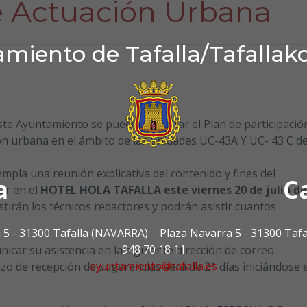
e Actuación Urbana
miento de Tafalla/Tafallak
te Ayuntamiento se puede consultar el Plan de participació
ón urbana en el ámbito de las unidades UC-43A Y UC- 43 C de
empla una reunión explicativa del contenido y fines del
a
C
ar en el
HOTEL HOLA TAFALLA este viernes 20 de julio de
istirán los técnicos redactores y podrán asistir cuantos
 5 - 31300 Tafalla (NAVARRA)
Plaza Navarra 5 - 31300 Taf
948 70 18 11
car su asistencia en la siguiente dirección de correo:
ayuntamiento@tafalla.es
 de recepción de sugerencias será de 21 días iniciándose e