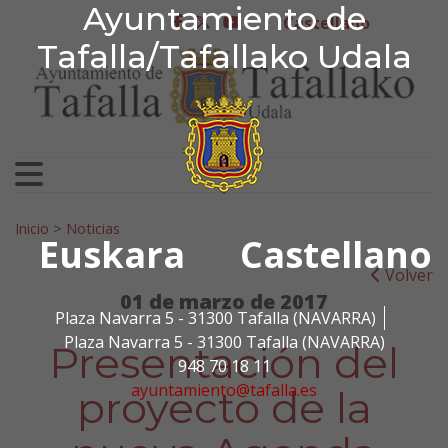
Ayuntamiento de Tafa
Ayuntamiento de
Ir al contenido
Castellano
facebook
twitter
youtube
Tafalla/Tafallako Udala
Search for:
Inicio
>
Noticias
Euskara
Castellano
Volver
01 de marzo de 2017
Plaza Navarra 5 - 31300 Tafalla (NAVARRA)
Plaza Navarra 5 - 31300 Tafalla (NAVARRA)
Presentación del
948 70 18 11
ayuntamiento@tafalla.es
proyecto de la